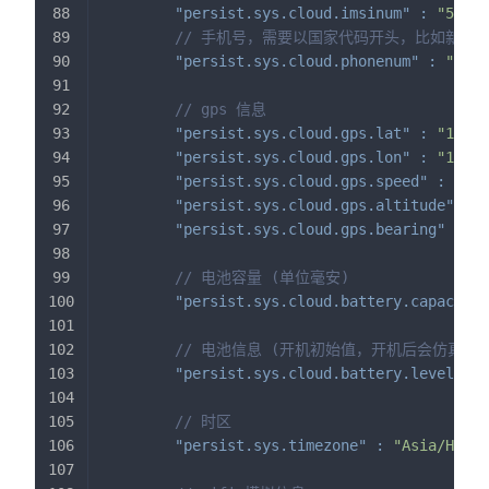
"persist.sys.cloud.imsinum"
:
"52501
// 手机号，需要以国家代码开头，比如新加坡
"persist.sys.cloud.phonenum"
:
"6590
// gps 信息
"persist.sys.cloud.gps.lat"
:
"1.357
"persist.sys.cloud.gps.lon"
:
"103.8
"persist.sys.cloud.gps.speed"
:
"0.1
"persist.sys.cloud.gps.altitude"
:
"
"persist.sys.cloud.gps.bearing"
:
"7
// 电池容量 (单位毫安)
"persist.sys.cloud.battery.capacity"
// 电池信息 (开机初始值，开机后会仿真模
"persist.sys.cloud.battery.level"
:
// 时区  
"persist.sys.timezone"
:
"Asia/Hong_