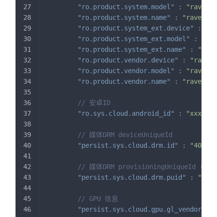
"ro.product.system.model"
:
"raven"
,
"ro.product.system.name"
:
"raven"
,
"ro.product.system_ext.device"
:
"ra
"ro.product.system_ext.model"
:
"rav
"ro.product.system_ext.name"
:
"rave
"ro.product.vendor.device"
:
"raven"
"ro.product.vendor.model"
:
"raven"
,
"ro.product.vendor.name"
:
"raven"
,
// 安卓ID
"ro.sys.cloud.android_id"
:
"xxxxxxx
// 媒体DRM deviceUniqueId
"persist.sys.cloud.drm.id"
:
"400079
// 媒体DRM provisioningUniqueId 
"persist.sys.cloud.drm.puid"
:
"3240
// GPU 信息
"persist.sys.cloud.gpu.gl_vendor"
: