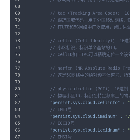
// tac (Tracking Area Code)： 16进制
// 跟踪区域代码，用于分区移动网络，使得
// 在LTE和5G网络中广泛使用，帮助运营
// cellid (Cell Identity)： 16进制
// 小区标识，标识单个基站的ID。
// CellID加上TAC可以精确定位一个设备
// narfcn (NR Absolute Radio Frequ
// 这是5G网络中的绝对频率信道号，指定
// physicalcellid (PCI)： 16进制
// 物理小区ID，标识在特定频率上的物理小区
"persist.sys.cloud.cellinfo"
:
"9,52
// IMEI号
"persist.sys.cloud.imeinum"
:
"75934
// ICCID号
"persist.sys.cloud.iccidnum"
:
"6868
// IMSI号