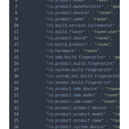
"ro.product.manufacturer"
:
"google"
"ro.product.device"
:
"raven"
,
"ro.product.name"
:
"raven"
,
"ro.build.version.incremental"
:
"93
"ro.build.flavor"
:
"raven-user"
,
"ro.product.board"
:
"raven"
,
"ro.build.product"
:
"raven"
,
"ro.hardware"
:
"raven"
,
"ro.odm.build.fingerprint"
:
"google
"ro.product.build.fingerprint"
:
"go
"ro.system.build.fingerprint"
:
"goo
"ro.system_ext.build.fingerprint"
:
"ro.vendor.build.fingerprint"
:
"goo
"ro.product.odm.device"
:
"raven"
,
"ro.product.odm.model"
:
"raven"
,
"ro.product.odm.name"
:
"raven"
,
"ro.product.product.device"
:
"raven
"ro.product.product.model"
:
"raven"
"ro.product.product.name"
:
"raven"
,
"ro.product.system.device"
:
"raven"