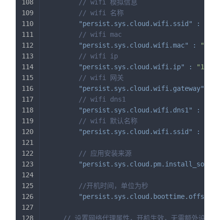
// wifi 模拟信息
// wifi 名称
"persist.sys.cloud.wifi.ssid"
:
"tes
// wifi mac
"persist.sys.cloud.wifi.mac"
:
"00:0
// wifi ip
"persist.sys.cloud.wifi.ip"
:
"192.1
// wifi 网关
"persist.sys.cloud.wifi.gateway"
:
"
// wifi dns1
"persist.sys.cloud.wifi.dns1"
:
"192
// wifi 默认名称
"persist.sys.cloud.wifi.ssid"
:
"wif
// 应用安装来源
"persist.sys.cloud.pm.install_source
//开机时间，单位为秒
"persist.sys.cloud.boottime.offset"
// 设置网络代理属性，开机生效，无需额外设置