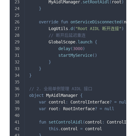
        MyAidlManager
.
setRootAidl
(
root
)
}
override
fun
onServiceDisconnected
(
name
:
        LogUtils
.
d
(
"Root AIDL 断开连接"
)
// 断开后延迟重连
        GlobalScope
.
launch
{
delay
(
3000
)
startMyService
(
)
}
}
}
// 2. 全局单例管理 AIDL 接口
object
 MyAidlManager 
{
var
 control
:
 ControlInterface
?
=
null
var
 root
:
 RootInterface
?
=
null
fun
setControlAidl
(
control
:
 ControlInter
this
.
control 
=
 control
}