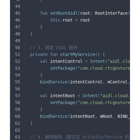
fun
setRootAidl
(
root
:
 RootInterface
?
)
{
this
.
root 
=
 root
}
}
// 3. 绑定 AIDL 服务
private
fun
startMyService
(
)
{
val
 intentControl 
=
Intent
(
"aidl.cloud.a
setPackage
(
"com.cloud.rtcgesture"
)
}
bindService
(
intentControl
,
 mControl
,
 BIN
val
 intentRoot 
=
Intent
(
"aidl.cloud.api.
setPackage
(
"com.cloud.rtcgesture"
)
}
bindService
(
intentRoot
,
 mRoot
,
 BIND_AUTO
}
// 4. 解绑服务（建议在 Activity/Service 的 on