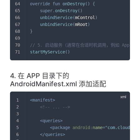
override
fun
onDestroy
(
)
{
super
.
onDestroy
(
)
unbindService
(
mControl
)
unbindService
(
mRoot
)
}
// 5. 启动服务（通常在合适时机调用，例如 Application
startMyService
(
)
4. 在 APP 目录下的
AndroidManifest.xml 添加适配
<
manifest
>
<!-- ... -->
<
queries
>
<
package
android:
name
=
"
com.cloud.rtc
</
queries
>