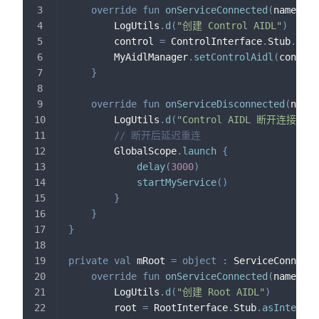
override
fun
onServiceConnected
(
name
:
 Co
        LogUtils
.
d
(
"创建 Control AIDL"
)
        control 
=
 ControlInterface
.
Stub
.
asIn
        MyAidlManager
.
setControlAidl
(
control
}
override
fun
onServiceDisconnected
(
name
:
        LogUtils
.
d
(
"Control AIDL 断开连接"
)
// 断开后延迟重连
        GlobalScope
.
launch
{
delay
(
3000
)
startMyService
(
)
}
}
}
private
val
 mRoot 
=
object
:
 ServiceConnecti
override
fun
onServiceConnected
(
name
:
 Co
        LogUtils
.
d
(
"创建 Root AIDL"
)
        root 
=
 RootInterface
.
Stub
.
asInterfac